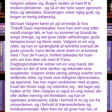
Valgren udtaler sig. Bogen sluttes af med fif til
motioncyklisterne - og så er der hele vejen igennem
fotos og løbsfakta. Blandingen virker rigtig godt, og
bogen er herlig letlæselig.
Michael Valgren kører pt. på sit tredje år hos
Tinkoff-Saxo mandskabet, hvor han som ung rytter
vandt mange løb, er han nu kommet op blandt de
tunge drenge, og det giver både udfordringer, gode
læreprocesser og færre sejre. Valgren er en ung
rytter, og han er sprængfyldt af selvtillid ovenpå de
gode juniorår, hans første store drøm er at komme
med i Tour de France, hvilket lykkedes for ham -
selv om han ikke når med til Paris.
Dagbogsnotaterne vidner om en ung mand, der
kender en del af sine styrker, og erkender sine
svagheder. Valgren virker utrolig ydmyg overfor sine
skiftende roller, og trods sine tidligere stjernestatus,
og egoisme, har han ingen problemer med at gøre,
hvad der bliver sagt, og indordne sig - det tager jeg
hatten af for. Men Valgren er også en ung mand, der
ofte skifter mening om fremtiden, og han er
ligeledes ambivalent, både i forhold til ris og ros fra
omverdenen. og i forhold til trænere/ledere og
holdkammerater. Men frem for alt giver han her, et