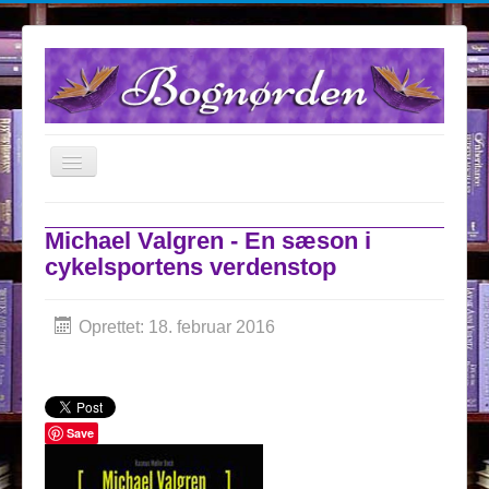
TPL_PROTOSTAR_TOGGLE_MENU
Forsiden
Michael Valgren - En sæson i
Anmeldelser
cykelsportens verdenstop
Om Bognørden
Samarbejdspartnere
Oprettet: 18. februar 2016
Kontakt
Konkurrencer
Save