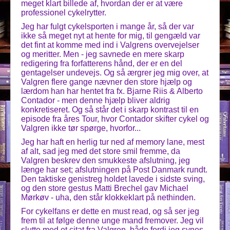
meget klart billede af, hvordan der er at være
professionel cykelrytter.
Jeg har fulgt cykelsporten i mange år, så der var
ikke så meget nyt at hente for mig, til gengæld var
det fint at komme med ind i Valgrens overvejelser
og meritter. Men - jeg savnede en mere skarp
redigering fra forfatterens hånd, der er en del
gentagelser undevejs. Og så ærgrer jeg mig over, at
Valgren flere gange nævner den store hjælp og
lærdom han har hentet fra fx. Bjarne Riis & Alberto
Contador - men denne hjælp bliver aldrig
konkretiseret. Og så står det i skarp kontrast til en
episode fra åres Tour, hvor Contador skifter cykel og
Valgren ikke tør spørge, hvorfor...
Jeg har haft en herlig tur ned af memory lane, mest
af alt, sad jeg med det store smil fremme, da
Valgren beskrev den smukkeste afslutning, jeg
længe har set; afslutningen på Post Danmark rundt.
Den taktiske genistreg holdet lavede i sidste sving,
og den store gestus Matti Brechel gav Michael
Mørkøv - uha, den står klokkeklart på nethinden.
For cykelfans er dette en must read, og så ser jeg
frem til at følge denne unge mand fremover. Jeg vil
slutte med et citat fra Valgren, både fordi jeg synes