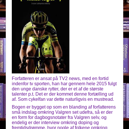
Forfatteren er ansat på TV2 news, med en fortid
indenfor tv sporten, han har gennem hele 2015 fulgt
den unge danske rytter, der er et af de største
talenter p.t. Det er der kommet denne fortælling ud
af. Som cykelfan var dette naturligvis en mustread.
Bogen er bygget op som en blanding af forfatterens
små indslag omkring Valgren set udefra, så er der
en form for dagbogsnotater fra Valgren selv, og
endelig er der interview omkring doping og
fremtidsdrømme, hvor nogle af folkene omkring