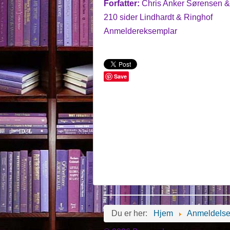
Forfatter:
Chris Anker Sørensen & 
210 sider Lindhardt & Ringhof
Anmeldereksemplar
Save
Du er her:
Hjem
Anmeldelse