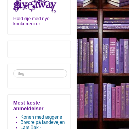
Hold øje med nye
konkurrencer
Søg
...
Mest læste
anmeldelser
Konen med æggene
Brødre på landevejen
Lars Bak -