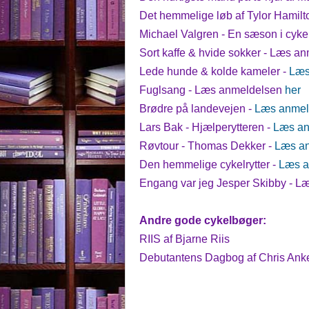
Det hemmelige løb af Tylor Hamil
Michael Valgren - En sæson i cyk
Sort kaffe & hvide sokker - Læs a
Lede hunde & kolde kameler -
Læs
Fuglsang - Læs anmeldelsen
her
Brødre på landevejen -
Læs anmel
Lars Bak - Hjælperytteren -
Læs an
Røvtour - Thomas Dekker -
Læs an
Den hemmelige cykelrytter -
Læs a
Engang var jeg Jesper Skibby - L
Andre gode cykelbøger:
RIIS af Bjarne Riis
Debutantens Dagbog af Chris Anke