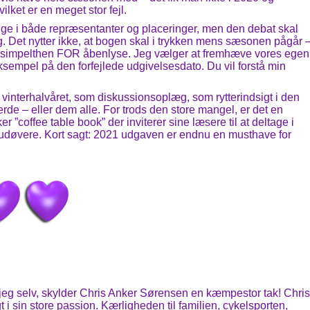
ilket er en meget stor fejl.
ge i både repræsentanter og placeringer, men den debat skal
ag. Det nytter ikke, at bogen skal i trykken mens sæsonen pågår 
er simpelthen FOR åbenlyse. Jeg vælger at fremhæve vores egen
sempel på den forfejlede udgivelsesdato. Du vil forstå min
interhalvåret, som diskussionsoplæg, som rytterindsigt i den
rde – eller dem alle. For trods den store mangel, er det en
r ”coffee table book” der inviterer sine læsere til at deltage i
udøvere. Kort sagt: 2021 udgaven er endnu en musthave for
jeg selv, skylder Chris Anker Sørensen en kæmpestor tak! Chris
 i sin store passion. Kærligheden til familien, cykelsporten,