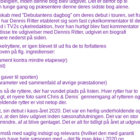
 i Belgien, inden denne bog blev udgivet. Det er derfor op til
den tunge gang og præsentere denne deres sidste bog alene.
rskab med ”Debutantens dagbog” om deres debut i touren, set fr
har Dennis Ritter etableret sig som fast cykelkommentator til d
d i TV2s cykelredaktion, hvor han hurtigt blev fast kommentator
disse tre udgivelser med Dennis Ritter, udgivet en biografi
ere nederst på siden.
yttere, er igen blevet til ud fra de to forfatteres
ven på flg. ingredienser:
nument kontra mindre etapesejr)
st)
 gaver til sporten)
 parameter ved sammenfald af øvrige præstationer)
så de ryttere, der har vundet plads på listen. Hver rytter har to
igt, et nyere foto samt Chris & Denis´ gennemgang af rytteren o
dende rytter er vist netop der.
 sin debut i kaos-året 2020. Det var en herlig underholdende o
var, at den blev udgivet inden sæsonafslutningen. Det var en stor
r mindre, af at blive gentaget. Det er alt for tidligt på året at udgiv
remstå med saglig indsigt og relevans (hvilket den med garanti
vis have hele sæsonen med – det fik man ikke i 2020 og