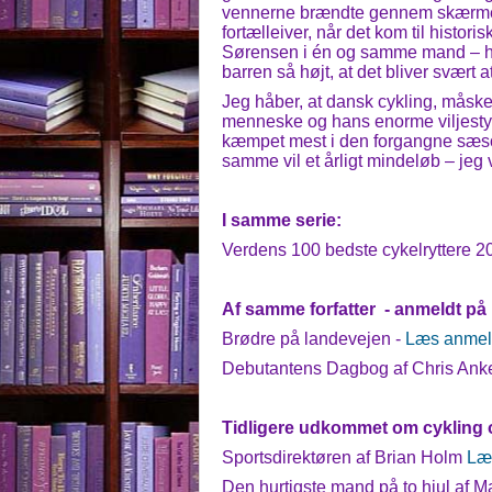
vennerne brændte gennem skærmen
fortælleiver, når det kom til histor
Sørensen i én og samme mand – han
barren så højt, at det bliver svært 
Jeg håber, at dansk cykling, måsk
menneske og hans enorme viljestyrk
kæmpet mest i den forgangne sæson,
samme vil et årligt mindeløb – jeg 
I samme serie:
Verdens 100 bedste cykelryttere 2
Af samme forfatter - anmeldt p
Brødre på landevejen -
Læs anmel
Debutantens Dagbog af Chris Anke
Tidligere udkommet om cykling
Sportsdirektøren af Brian Holm
Læ
Den hurtigste mand på to hjul af 