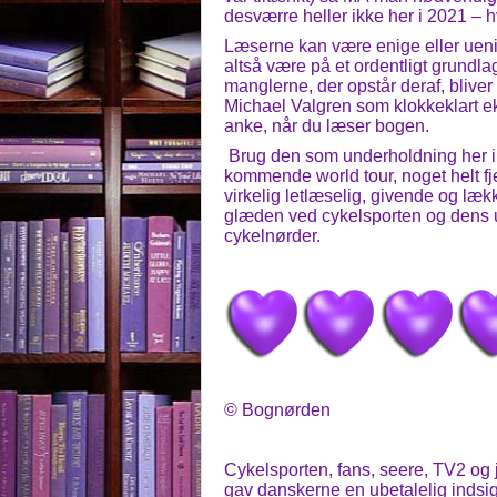
desværre heller ikke her i 2021 – hv
Læserne kan være enige eller ueni
altså være på et ordentligt grundl
manglerne, der opstår deraf, bliv
Michael Valgren som klokkeklart ek
anke, når du læser bogen.
Brug den som underholdning her i v
kommende world tour, noget helt fje
virkelig letlæselig, givende og lække
glæden ved cykelsporten og dens 
cykelnørder.
© Bognørden
Cykelsporten, fans, seere, TV2 og 
gav danskerne en ubetalelig indsigt