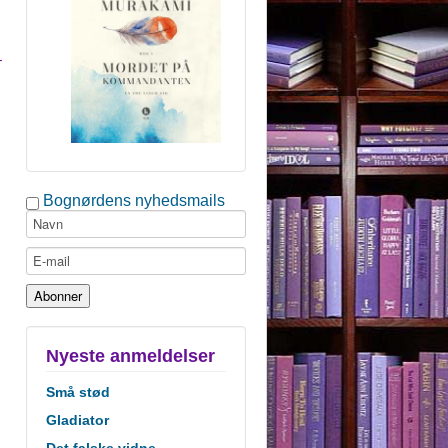
–
Bognørdens nyhedsmails
Nyeste anmeldelser
Små stød
Gladiator
Det falske vidne