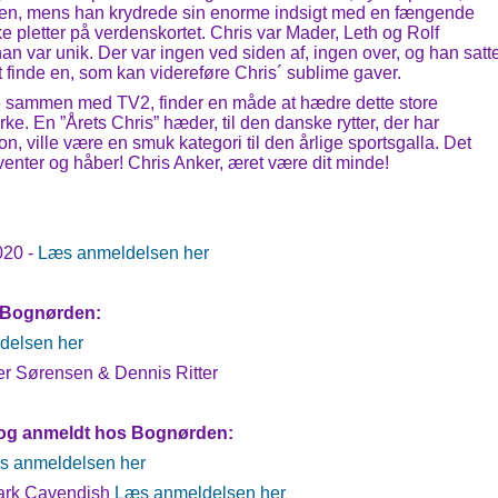
, mens han krydrede sin enorme indsigt med en fængende
iske pletter på verdenskortet. Chris var Mader, Leth og Rolf
 var unik. Der var ingen ved siden af, ingen over, og han satt
at finde en, som kan videreføre Chris´ sublime gaver.
e sammen med TV2, finder en måde at hædre dette store
e. En ”Årets Chris” hæder, til den danske rytter, der har
 ville være en smuk kategori til den årlige sportsgalla. Det
venter og håber! Chris Anker, æret være dit minde!
020 -
Læs anmeldelsen her
å Bognørden:
delsen her
r Sørensen & Dennis Ritter
 og anmeldt hos Bognørden:
s anmeldelsen her
Mark Cavendish
Læs anmeldelsen her