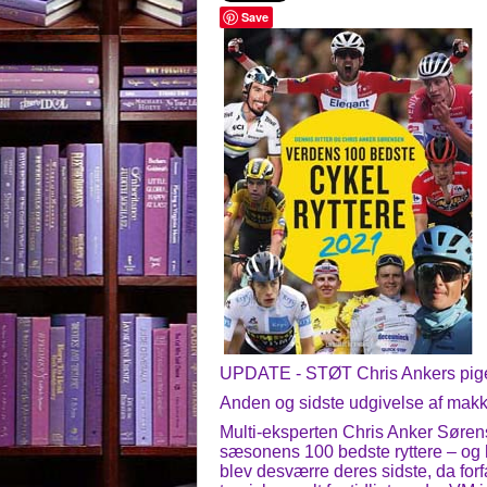
Save
UPDATE - STØT Chris Ankers pige
Anden og sidste udgivelse af makke
Multi-eksperten Chris Anker Sørens
sæsonens 100 bedste ryttere – og h
blev desværre deres sidste, da for