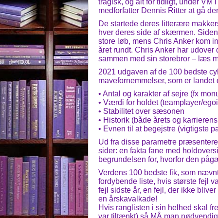
tragisk, og alt for tidligt, under VM
medforfatter Dennis Ritter at gå 
De startede deres litterære makke
hver deres side af skærmen. Siden 
store løb, mens Chris Anker kom in
året rundt. Chris Anker har udover 
sammen med sin storebror – læs m
2021 udgaven af de 100 bedste cykelr
mavefornemmelser, som er landet o
• Antal og karakter af sejre (fx mo
• Værdi for holdet (teamplayer/egoi
• Stabilitet over sæsonen
• Historik (både årets og karrierens
• Evnen til at begejstre (vigtigste
Ud fra disse parametre præsenteres 
sider: en fakta fane med holdovers
begrundelsen for, hvorfor den pågæl
Verdens 100 bedste fik, som nævnt,
fordybende liste, hvis største fejl 
fejl sidste år, en fejl, der ikke blive
en årskavalkade!
Hvis ranglisten i sin helhed skal f
var tiltænkt) så MÅ man nødvendig