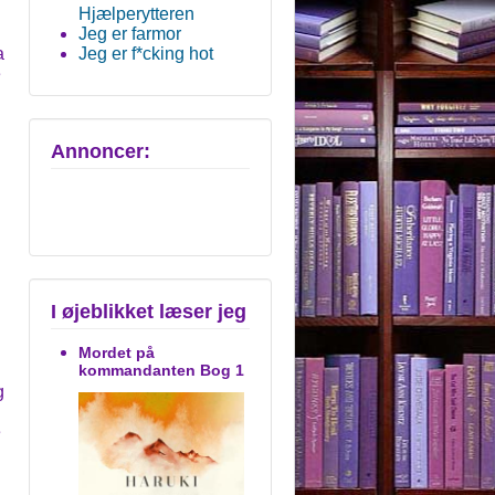
Hjælperytteren
Jeg er farmor
a
Jeg er f*cking hot
e
Annoncer:
I øjeblikket læser jeg
g
Mordet på
kommandanten Bog 1
g
e