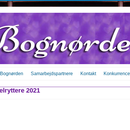
Bognørden
Samarbejdspartnere
Kontakt
Konkurrence
lryttere 2021