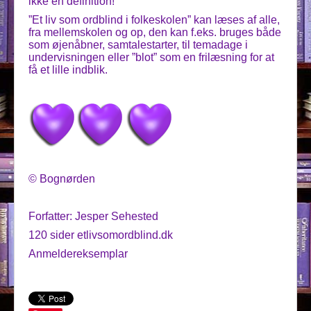
ikke en definition!
”Et liv som ordblind i folkeskolen” kan læses af alle,
fra mellemskolen og op, den kan f.eks. bruges både
som øjenåbner, samtalestarter, til temadage i
undervisningen eller ”blot” som en frilæsning for at
få et lille indblik.
© Bognørden
Forfatter: Jesper Sehested
120 sider etlivsomordblind.dk
Anmeldereksemplar