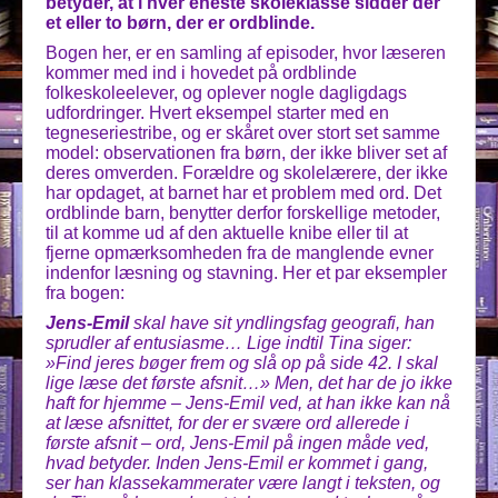
betyder, at i hver eneste skoleklasse sidder der
et eller to børn, der er ordblinde.
Bogen her, er en samling af episoder, hvor læseren
kommer med ind i hovedet på ordblinde
folkeskoleelever, og oplever nogle dagligdags
udfordringer. Hvert eksempel starter med en
tegneseriestribe, og er skåret over stort set samme
model: observationen fra børn, der ikke bliver set af
deres omverden. Forældre og skolelærere, der ikke
har opdaget, at barnet har et problem med ord. Det
ordblinde barn, benytter derfor forskellige metoder,
til at komme ud af den aktuelle knibe eller til at
fjerne opmærksomheden fra de manglende evner
indenfor læsning og stavning. Her et par eksempler
fra bogen:
Jens-Emil
skal have sit yndlingsfag geografi, han
sprudler af entusiasme… Lige indtil Tina siger:
»Find jeres bøger frem og slå op på side 42. I skal
lige læse det første afsnit…» Men, det har de jo ikke
haft for hjemme – Jens-Emil ved, at han ikke kan nå
at læse afsnittet, for der er svære ord allerede i
første afsnit – ord, Jens-Emil på ingen måde ved,
hvad betyder. Inden Jens-Emil er kommet i gang,
ser han klassekammerater være langt i teksten, og