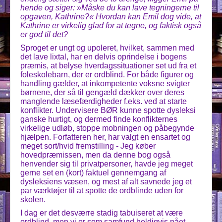
hende og siger: »Måske du kan lave tegningerne til
opgaven, Kathrine?« Hvordan kan Emil dog vide, at
Kathrine er virkelig glad for at tegne, og faktisk også
er god til det?
Sproget er ungt og upoleret, hvilket, sammen med
det lave lixtal, har en delvis oprindelse i bogens
præmis, at belyse hverdagssituationer set ud fra et
foleskolebarn, der er ordblind. For både figurer og
handling gælder, at inkompetente voksne svigter
børnene, der så til gengæld dækker over deres
manglende læsefærdigheder f.eks. ved at starte
konflikter. Undervisere BØR kunne spotte dysleksi
ganske hurtigt, og dermed finde konflikternes
virkelige udløb, stoppe mobningen og påbegynde
hjælpen. Forfatteren her, har valgt en ensartet og
meget sort/hvid fremstilling - Jeg køber
hovedpræmissen, men da denne bog også
henvender sig til privatpersoner, havde jeg meget
gerne set en (kort) faktuel gennemgang af
dysleksiens væsen, og mest af alt savnede jeg et
par værktøjer til at spotte de ordblinde uden for
skolen.
I dag er det desværre stadig tabuiseret at være
ordblind, men vi er som samfund heldigvis nået