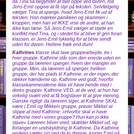
da Tina så begynder at tale oppe ved tavlen, må
Jens-Emil opgive at få styr på teksten. Selvfølgelig
vælger Tina at spørge, hvad Jens-Emil fik ud af
teksten. Han mærker panikken og skammen i
kroppen, men han vil IKKE vise de andre, at han
ikke kan læse. Så Jens-Emil vælger at starte en
konflikt med Tina, og i stedet for at blive til grin foran
klassen, er Jens-Emil lykkelig for at blive sendt
uden for døren. Hellere fræk end dum!
Kathrines
klasse skal lave gruppearbejde, tre i
hver gruppe. Kathrine står som den eneste uden en
gruppe da læreren spørger, hvem der mangler en
gruppe. Men, da læreren så spørger, hvilken
gruppe, der har plads til Kathrine, er der ingen, der
rækker hænderne op. Kathrine ved godt, hvorfor
klassekammeraterne ikke vil have hende med i
deres grupper. Kathrine VED, at de ved, at hun har
virkelig svært ved at få bogstaver til at give mening.
Ganske rigtigt: da læreren siger, at Kathrine SKAL
være i Emil og Mikkels gruppe, prøver Mikkel at
slippe af med Kathrine: »Hvorfor skal vi have
Kathrine med i vores gruppe? Hun kan jo ikke
stave« Læreren bliver vred, skælder Mikkel ud, og
forlanger en undskyldning til Kathrine. Da Kathrine
endelig sætter sig ved de to drenge, kigger Emil på