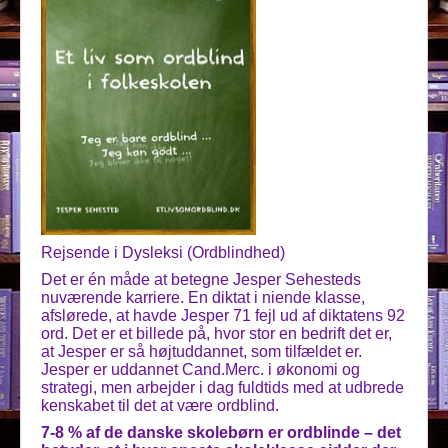
Rejsende i Dysleksi (Ordblindhed)
Det er én måde at betegne Jesper Sehesteds
nuværende karriere. En diktat i niende klasse,
afslørede, at havde Jesper 71 fejl ud af diktatens 92
ord. Det er et billede på, hvor stor en bedrift det er,
at Jesper er så højtuddannet, som tilfældet er.
Jesper er uddannet Cand.Merc. i økonomi og
strategi, men arbejder i dag fuldtids med at udbrede
kenskabet til det at være ordblind.
7-8 % af de danske skolebørn er ordblinde – det