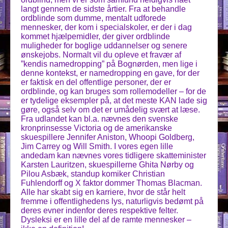
langt gennem de sidste årtier. Fra at behandle
ordblinde som dumme, mentalt udforede
mennesker, der kom i specialskoler, er der i dag
kommet hjælpemidler, der giver ordblinde
muligheder for boglige uddannelser og senere
ønskejobs. Normalt vil du opleve et fravær af
”kendis namedropping” på Bognørden, men lige i
denne kontekst, er namedropping en gave, for der
er faktisk en del offentlige personer, der er
ordblinde, og kan bruges som rollemodeller – for de
er tydelige eksempler på, at det meste KAN lade sig
gøre, også selv om det er umådelig svært at læse.
Fra udlandet kan bl.a. nævnes den svenske
kronprinsesse Victoria og de amerikanske
skuespillere Jennifer Aniston, Whoopi Goldberg,
Jim Carrey og Will Smith. I vores egen lille
andedam kan nævnes vores tidligere skatteminister
Karsten Lauritzen, skuespillerne Ghita Nørby og
Pilou Asbæk, standup komiker Christian
Fuhlendorff og X faktor dommer Thomas Blacman.
Alle har skabt sig en karriere, hvor de står helt
fremme i offentlighedens lys, naturligvis bedømt på
deres evner indenfor deres respektive felter.
Dysleksi er en lille del af de ramte mennesker –