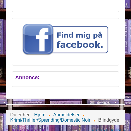
Annonce:
Du er her:
Hjem
Anmeldelser
Krimi/Thriller/Spænding/Domestic Noir
Blindgyde
© 2026 Bognørden
Tilbage til toppen