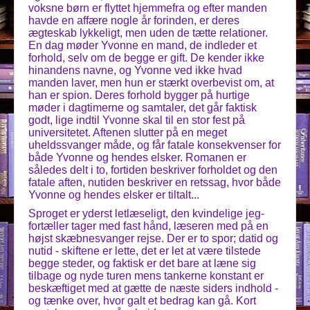
voksne børn er flyttet hjemmefra og efter manden
havde en affære nogle år forinden, er deres
ægteskab lykkeligt, men uden de tætte relationer.
En dag møder Yvonne en mand, de indleder et
forhold, selv om de begge er gift. De kender ikke
hinandens navne, og Yvonne ved ikke hvad
manden laver, men hun er stærkt overbevist om, at
han er spion. Deres forhold bygger på hurtige
møder i dagtimerne og samtaler, det går faktisk
godt, lige indtil Yvonne skal til en stor fest på
universitetet. Aftenen slutter på en meget
uheldssvanger måde, og får fatale konsekvenser for
både Yvonne og hendes elsker. Romanen er
således delt i to, fortiden beskriver forholdet og den
fatale aften, nutiden beskriver en retssag, hvor både
Yvonne og hendes elsker er tiltalt...
Sproget er yderst letlæseligt, den kvindelige jeg-
fortæller tager med fast hånd, læseren med på en
højst skæbnesvanger rejse. Der er to spor; datid og
nutid - skiftene er lette, det er let at være tilstede
begge steder, og faktisk er det bare at læne sig
tilbage og nyde turen mens tankerne konstant er
beskæftiget med at gætte de næste siders indhold -
og tænke over, hvor galt et bedrag kan gå. Kort