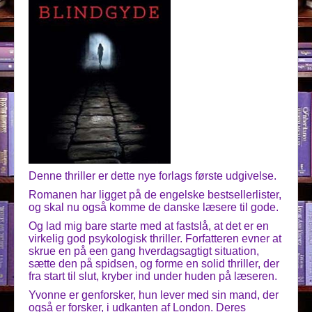
Denne thriller er dette nye forlags første udgivelse.
Romanen har ligget på de engelske bestsellerlister,
og skal nu også komme de danske læsere til gode.
Og lad mig bare starte med at fastslå, at det er en
virkelig god psykologisk thriller. Forfatteren evner at
skrue en på een gang hverdagsagtigt situation,
sætte den på spidsen, og forme en solid thriller, der
fra start til slut, kryber ind under huden på læseren.
Yvonne er genforsker, hun lever med sin mand, der
også er forsker, i udkanten af London. Deres