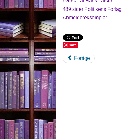
oversat af Hans Larsen
489 sider Politikens Forlag
Anmeldereksemplar
Save
Forrige