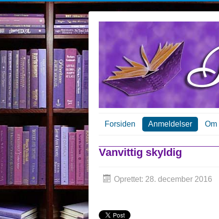
Forsiden
Anmeldelser
Om 
Vanvittig skyldig
Oprettet: 28. december 2016