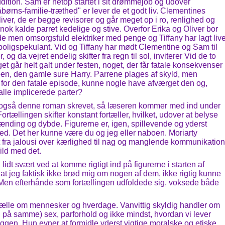
audition. Sam er netop startet i sit drømmejob og udover
rns-familie-træthed" er lever de et godt liv. Clementines
iver, de er begge revisorer og går meget op i ro, renlighed og
ok kalde parret kedelige og stive. Overfor Erika og Oliver bor
de men omsorgsfuld elektriker med penge og Tiffany har lagt live
 boligspekulant. Vid og Tiffany har mødt Clementine og Sam til
 da vejret endelig skifter fra regn til sol, inviterer Vid de to
oget går helt galt under festen, noget, der får fatale konsekvenser
boen, den gamle sure Harry. Parrene plages af skyld, men
 for den fatale episode, kunne nogle have afværget den og,
alle implicerede parter?
er også denne roman skrevet, så læseren kommer med ind under
ortællingen skifter konstant fortæller, hvilket, udover at belyse
pænding og dybde. Figurerne er, igen, spillevende og yderst
hed. Det her kunne være du og jeg eller naboen. Moriarty
 fra jalousi over kærlighed til nag og manglende kommunikation
 vild med det.
dt svært ved at komme rigtigt ind på figurerne i starten af
, at jeg faktisk ikke brød mig om nogen af dem, ikke rigtig kunne
 Men efterhånde som fortællingen udfoldede sig, voksede både
 fortælle om mennesker og hverdage. Vanvittig skyldig handler om
el på samme) sex, parforhold og ikke mindst, hvordan vi lever
en. Hun evner at formidle yderst vigtige moralske og etiske