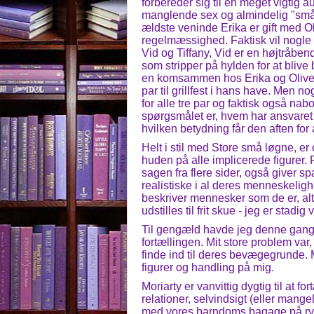
forbereder sig til en meget vigtig 
manglende sex og almindelig "småbø
ældste veninde Erika er gift med Ol
regelmæssighed. Faktisk vil nogle n
Vid og Tiffany, Vid er en højtråben
som stripper på hylden for at blive
en komsammen hos Erika og Oliver, og
par til grillfest i hans have. Men n
for alle tre par og faktisk også na
spørgsmålet er, hvem har ansvaret
hvilken betydning får den aften for 
Helt i stil med Store små løgne, 
huden på alle implicerede figurer. F
sagen fra flere sider, også giver s
realistiske i al deres menneskelig
beskriver mennesker som de er, alt
udstilles til frit skue - jeg er stadig
Til gengæld havde jeg denne gang li
fortællingen. Mit store problem var
finde ind til deres bevægegrunde.
figurer og handling på mig.
Moriarty er vanvittig dygtig til at
relationer, selvindsigt (eller mang
med vores barndoms bagage på rygg