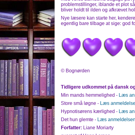
problemstillinger, iblande et plot
bliver holdt til ilden og afkrævet ho
Nye læsere kan starte her, kendere
egentlig bare tilbage at sige: god 
© Bognørden
Tidligere udkommet på dansk o
Min mands hemmelighed -
Læs an
Store små løgne -
Læs anmeldelse
Hypnotisørens kærlighed -
Læs an
Det hun glemte -
Læs anmeldelsen
Forfatter:
Liane Moriarty