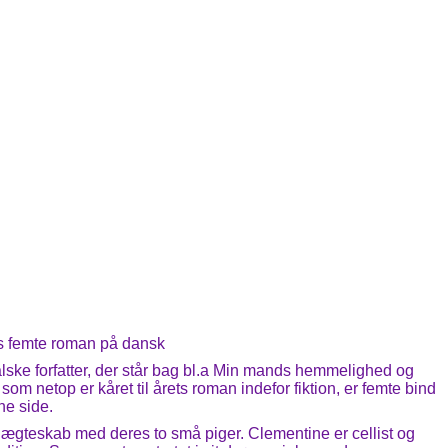
ys femte roman på dansk
alske forfatter, der står bag bl.a Min mands hemmelighed og
som netop er kåret til årets roman indefor fiktion, er femte bind
ne side.
t ægteskab med deres to små piger. Clementine er cellist og