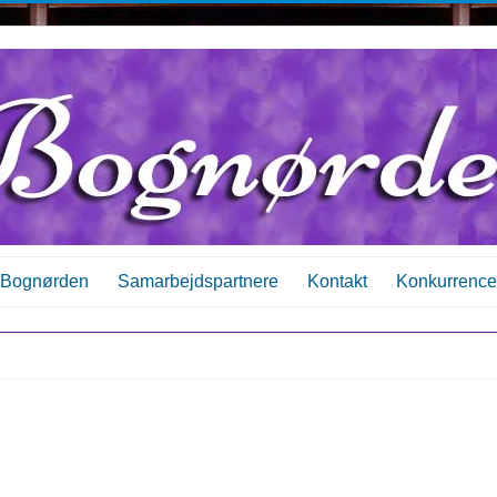
Bognørden
Samarbejdspartnere
Kontakt
Konkurrence