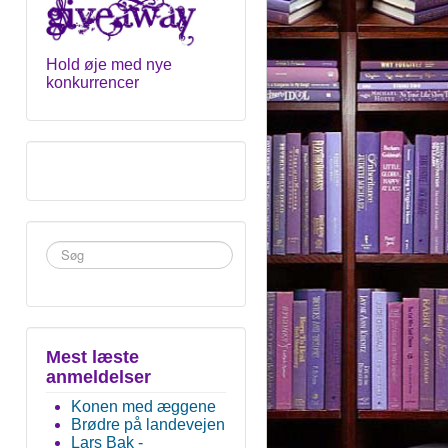
Hold øje med nye
konkurrencer
Søg
...
Mest læste
anmeldelser
Konen med æggene
Brødre på landevejen
Lars Bak -