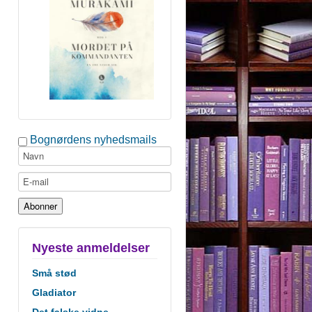
Bognørdens nyhedsmails
Nyeste anmeldelser
Små stød
Gladiator
Det falske vidne