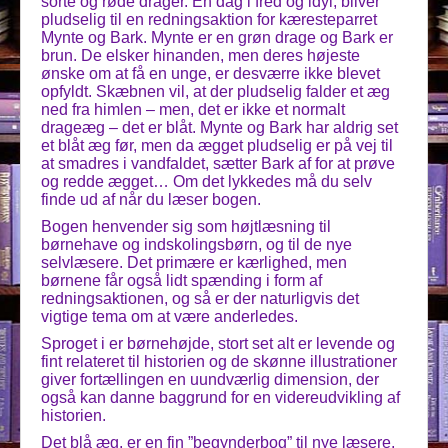
sorte og røde drager. En dag i fred og idyl, bliver
pludselig til en redningsaktion for kæresteparret
Mynte og Bark. Mynte er en grøn drage og Bark er
brun. De elsker hinanden, men deres højeste
ønske om at få en unge, er desværre ikke blevet
opfyldt. Skæbnen vil, at der pludselig falder et æg
ned fra himlen – men, det er ikke et normalt
drageæg – det er blåt. Mynte og Bark har aldrig set
et blåt æg før, men da ægget pludselig er på vej til
at smadres i vandfaldet, sætter Bark af for at prøve
og redde ægget… Om det lykkedes må du selv
finde ud af når du læser bogen.
Bogen henvender sig som højtlæsning til
børnehave og indskolingsbørn, og til de nye
selvlæsere. Det primære er kærlighed, men
børnene får også lidt spænding i form af
redningsaktionen, og så er der naturligvis det
vigtige tema om at være anderledes.
Sproget i er børnehøjde, stort set alt er levende og
fint relateret til historien og de skønne illustrationer
giver fortællingen en uundværlig dimension, der
også kan danne baggrund for en videreudvikling af
historien.
Det blå æg, er en fin ”begynderbog” til nye læsere,