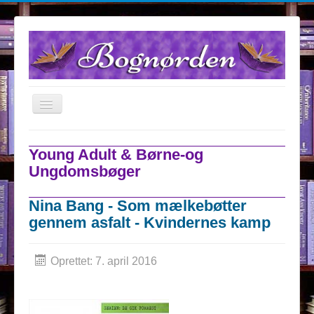
TPL_PROTOSTAR_TOGGLE_MENU
Forsiden
Young Adult & Børne-og
Anmeldelser
Ungdomsbøger
Om Bognørden
Nina Bang - Som mælkebøtter
Samarbejdspartnere
gennem asfalt - Kvindernes kamp
Kontakt
Konkurrencer
Oprettet: 7. april 2016