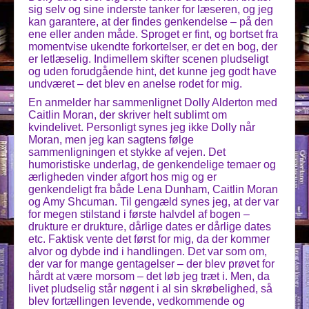
sig selv og sine inderste tanker for læseren, og jeg
kan garantere, at der findes genkendelse – på den
ene eller anden måde. Sproget er fint, og bortset fra
momentvise ukendte forkortelser, er det en bog, der
er letlæselig. Indimellem skifter scenen pludseligt
og uden forudgående hint, det kunne jeg godt have
undværet – det blev en anelse rodet for mig.
En anmelder har sammenlignet Dolly Alderton med
Caitlin Moran, der skriver helt sublimt om
kvindelivet. Personligt synes jeg ikke Dolly når
Moran, men jeg kan sagtens følge
sammenligningen et stykke af vejen. Det
humoristiske underlag, de genkendelige temaer og
ærligheden vinder afgort hos mig og er
genkendeligt fra både Lena Dunham, Caitlin Moran
og Amy Shcuman. Til gengæld synes jeg, at der var
for megen stilstand i første halvdel af bogen –
drukture er drukture, dårlige dates er dårlige dates
etc. Faktisk vente det først for mig, da der kommer
alvor og dybde ind i handlingen. Det var som om,
der var for mange gentagelser – der blev prøvet for
hårdt at være morsom – det løb jeg træt i. Men, da
livet pludselig står nøgent i al sin skrøbelighed, så
blev fortællingen levende, vedkommende og