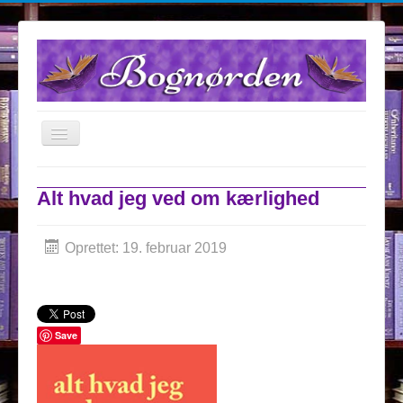
TPL_PROTOSTAR_TOGGLE_MENU
Forsiden
Alt hvad jeg ved om kærlighed
Anmeldelser
Om Bognørden
Oprettet: 19. februar 2019
Samarbejdspartnere
Kontakt
Konkurrencer
Save