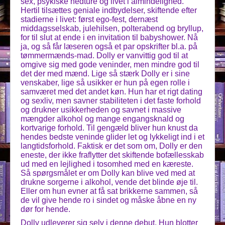
sex, psykiske nedture og livet i almindelighed.
Hertil tilsættes geniale indbydelser, skiftende efter
stadierne i livet: først ego-fest, dernæst
middagsselskab, julehilsen, polterabend og bryllup,
for til slut at ende i en invitation til babyshower. Nå
ja, og så får læseren også et par opskrifter bl.a. på
tømmermænds-mad. Dolly er vanvittig god til at
omgive sig med gode veninder, men mindre god til
det der med mænd. Lige så stærk Dolly er i sine
venskaber, lige så usikker er hun på egen rolle i
samværet med det andet køn. Hun har et rigt dating
og sexliv, men savner stabiliteten i det faste forhold
og drukner usikkerheden og savnet i massive
mængder alkohol og mange engangsknald og
kortvarige forhold. Til gengæld bliver hun knust da
hendes bedste veninde glider let og lykkeligt ind i et
langtidsforhold. Faktisk er det som om, Dolly er den
eneste, der ikke fraflytter det skiftende bofællesskab
ud med en lejlighed i tosomhed med en kæreste.
Så spørgsmålet er om Dolly kan blive ved med at
drukne sorgerne i alkohol, vende det blinde øje til.
Eller om hun evner at få sat brikkerne sammen, så
de vil give hende ro i sindet og måske åbne en ny
dør for hende.
Dolly udleverer sig selv i denne debut. Hun blotter