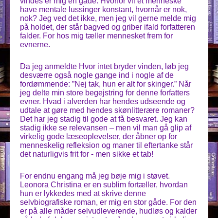
vindes er mig en gåde. Hvorfor vil et menneske
have mentale lussinger konstant, hvornår er nok,
nok? Jeg ved det ikke, men jeg vil gerne melde mig
på holdet, der står bagved og griber ifald forfatteren
falder. For hos mig tæller mennesket frem for
evnerne.
Da jeg anmeldte Hvor intet bryder vinden, løb jeg
desværre også nogle gange ind i nogle af de
fordømmende: ”Nej tak, hun er alt for skinger.” Når
jeg delte min store begejstring for denne forfatters
evner. Hvad i alverden har hendes udseende og
udtale at gøre med hendes skønlitterære romaner?
Det har jeg stadig til gode at få besvaret. Jeg kan
stadig ikke se relevansen – men vil man gå glip af
virkelig gode læseoplevelser, der åbner op for
menneskelig refleksion og maner til eftertanke står
det naturligvis frit for - men sikke et tab!
For endnu engang må jeg bøje mig i støvet.
Leonora Christina er en sublim fortæller, hvordan
hun er lykkedes med at skrive denne
selvbiografiske roman, er mig en stor gåde. For den
er på alle måder selvudleverende, hudløs og kalder