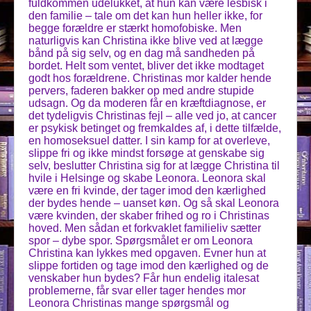
fuldkommen udelukket, at hun kan være lesbisk i
den familie – tale om det kan hun heller ikke, for
begge forældre er stærkt homofobiske. Men
naturligvis kan Christina ikke blive ved at lægge
bånd på sig selv, og en dag må sandheden på
bordet. Helt som ventet, bliver det ikke modtaget
godt hos forældrene. Christinas mor kalder hende
pervers, faderen bakker op med andre stupide
udsagn. Og da moderen får en kræftdiagnose, er
det tydeligvis Christinas fejl – alle ved jo, at cancer
er psykisk betinget og fremkaldes af, i dette tilfælde,
en homoseksuel datter. I sin kamp for at overleve,
slippe fri og ikke mindst forsøge at genskabe sig
selv, beslutter Christina sig for at lægge Christina til
hvile i Helsinge og skabe Leonora. Leonora skal
være en fri kvinde, der tager imod den kærlighed
der bydes hende – uanset køn. Og så skal Leonora
være kvinden, der skaber frihed og ro i Christinas
hoved. Men sådan et forkvaklet familieliv sætter
spor – dybe spor. Spørgsmålet er om Leonora
Christina kan lykkes med opgaven. Evner hun at
slippe fortiden og tage imod den kærlighed og de
venskaber hun bydes? Får hun endelig italesat
problemerne, får svar eller tager hendes mor
Leonora Christinas mange spørgsmål og