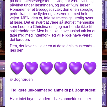
på hele følelsesregisteret… Jeg har været virkelig
påvirket under læsningen, og jeg er ”kun” læser.
Romanen er et tveægget svær: den er en sproglig
perle, kapitlerne flyder og læseren er med hele
vejen. MEN, den er, følelsesmæssigt, utrolig svær
at læse. Det er svært at være så stort et menneske
som Leonora Christina er – jeg når hende ikke til
sokkeholderne. Men hun skal have tusind tak for at
tage mig med indenfor - jeg ville ikke have været
det foruden.
Den, der lever stille er en af dette årtis mustreads –
læs den!
© Bognørden
Tidligere udkommet og anmeldt på Bognørden:
Hvor intet bryder vinden – Læs anmeldelsen her