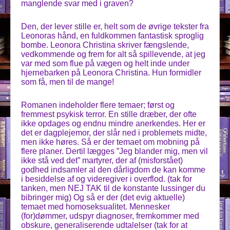
manglende svar med i graven?
Den, der lever stille er, helt som de øvrige tekster fra
Leonoras hånd, en fuldkommen fantastisk sproglig
bombe. Leonora Christina skriver fængslende,
vedkommende og frem for alt så spillevende, at jeg
var med som flue på vægen og helt inde under
hjernebarken på Leonora Christina. Hun formidler
som få, men til de mange!
Romanen indeholder flere temaer; først og
fremmest psykisk terror. En stille dræber, der ofte
ikke opdages og endnu mindre anerkendes. Her er
det er dagplejemor, der slår ned i problemets midte,
men ikke høres. Så er der temaet om mobning på
flere planer. Dertil lægges ”Jeg blander mig, men vil
ikke stå ved det” martyrer, der af (misforstået)
godhed indsamler al den dårligdom de kan komme
i besiddelse af og videregiver i overflod. (tak for
tanken, men NEJ TAK til de konstante lussinger du
bibringer mig) Og så er der (det evig aktuelle)
temaet med homoseksualitet. Mennesker
(for)dømmer, udspyr diagnoser, fremkommer med
obskure, generaliserende udtalelser (tak for at