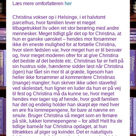
Læs mere omforfatteren
her
Christina vokser op i Helsinge, i et halvtomt
parcelhus, hvor familien lever et meget
tilbagetrukket liv uden ret stor berøring med andre
mennesker. Meget tidligt går det op for Christina, at
hun er ganske uønsket – hendes mor forsømmer
ikke én eneste mulighed for at fortælle Christina,
hvor slem fødslen var, hvor meget hun er til besvær
og, hvor meget moderen ofrer for at give Christina
det bedste af det bedste etc. Christinas far er helt på
sin hustrus side, hænderne sidder løst når Christina
(igen) har fået sin mor til at græde, ligesom han
heller ikke forsømmer at kommentere Christinas
(mange) mangler; hun skriver ikke uden stavefejl
ved skolestart, hun ligner en luder da hun er på vej
til fest og Christina må da kunne se, hvor meget
hendes mor tager sig af hende, hvor godt familien
har det og endelig holder han skarpt øje med hver
en øre fra lommepengene, for bare at nævne en
smule. Bruger Christina så meget som en femøre
på slik, lukker lommepengene – for altid! Helt fra de
tidlige barneår har Christina opdaget, at hun
tiltrækkes af piger og kvinder. Det er naturligvis