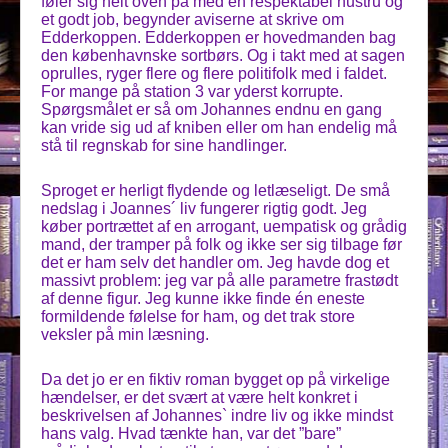
føler sig helt oven på med en respektabel hustru og
et godt job, begynder aviserne at skrive om
Edderkoppen. Edderkoppen er hovedmanden bag
den københavnske sortbørs. Og i takt med at sagen
oprulles, ryger flere og flere politifolk med i faldet.
For mange på station 3 var yderst korrupte.
Spørgsmålet er så om Johannes endnu en gang
kan vride sig ud af kniben eller om han endelig må
stå til regnskab for sine handlinger.
Sproget er herligt flydende og letlæseligt. De små
nedslag i Joannes´ liv fungerer rigtig godt. Jeg
køber portrættet af en arrogant, uempatisk og grådig
mand, der tramper på folk og ikke ser sig tilbage før
det er ham selv det handler om. Jeg havde dog et
massivt problem: jeg var på alle parametre frastødt
af denne figur. Jeg kunne ikke finde én eneste
formildende følelse for ham, og det trak store
veksler på min læsning.
Da det jo er en fiktiv roman bygget op på virkelige
hændelser, er det svært at være helt konkret i
beskrivelsen af Johannes` indre liv og ikke mindst
hans valg. Hvad tænkte han, var det ”bare”