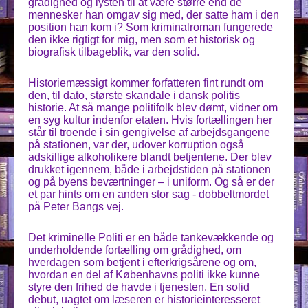
grådighed og lysten til at være større end de
mennesker han omgav sig med, der satte ham i den
position han kom i? Som kriminalroman fungerede
den ikke rigtigt for mig, men som et historisk og
biografisk tilbageblik, var den solid.
Historiemæssigt kommer forfatteren fint rundt om
den, til dato, største skandale i dansk politis
historie. At så mange politifolk blev dømt, vidner om
en syg kultur indenfor etaten. Hvis fortællingen her
står til troende i sin gengivelse af arbejdsgangene
på stationen, var der, udover korruption også
adskillige alkoholikere blandt betjentene. Der blev
drukket igennem, både i arbejdstiden på stationen
og på byens beværtninger – i uniform. Og så er der
et par hints om en anden stor sag - dobbeltmordet
på Peter Bangs vej.
Det kriminelle Politi er en både tankevækkende og
underholdende fortælling om grådighed, om
hverdagen som betjent i efterkrigsårene og om,
hvordan en del af Københavns politi ikke kunne
styre den frihed de havde i tjenesten. En solid
debut, uagtet om læseren er historieinteresseret