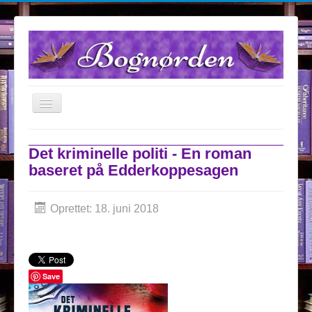
TPL_PROTOSTAR_TOGGLE_MENU
Forsiden
Det kriminelle politi - En roman
Anmeldelser
baseret på Edderkoppesagen
Om Bognørden
Samarbejdspartnere
Oprettet: 18. juni 2018
Kontakt
Konkurrencer
Save