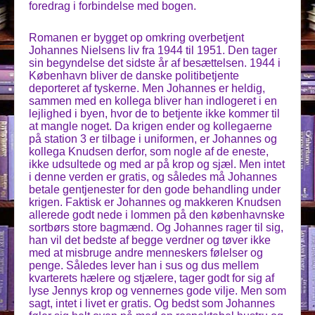
foredrag i forbindelse med bogen.
Romanen er bygget op omkring overbetjent
Johannes Nielsens liv fra 1944 til 1951. Den tager
sin begyndelse det sidste år af besættelsen. 1944 i
København bliver de danske politibetjente
deporteret af tyskerne. Men Johannes er heldig,
sammen med en kollega bliver han indlogeret i en
lejlighed i byen, hvor de to betjente ikke kommer til
at mangle noget. Da krigen ender og kollegaerne
på station 3 er tilbage i uniformen, er Johannes og
kollega Knudsen derfor, som nogle af de eneste,
ikke udsultede og med ar på krop og sjæl. Men intet
i denne verden er gratis, og således må Johannes
betale gentjenester for den gode behandling under
krigen. Faktisk er Johannes og makkeren Knudsen
allerede godt nede i lommen på den københavnske
sortbørs store bagmænd. Og Johannes rager til sig,
han vil det bedste af begge verdner og tøver ikke
med at misbruge andre menneskers følelser og
penge. Således lever han i sus og dus mellem
kvarterets hælere og stjælere, tager godt for sig af
lyse Jennys krop og vennernes gode vilje. Men som
sagt, intet i livet er gratis. Og bedst som Johannes