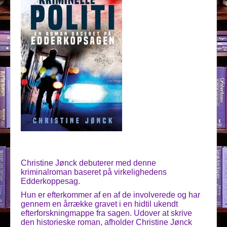
Christine Jønck debuterer med denne
kriminalroman baseret på virkelighedens
Edderkoppesag.
Hun er efterkommer af en af de involverede og har
gennem en årrække gravet i en hidtil ukendt
efterforskningmappe fra sagen. Udover at skrive
den historieske roman, afholder Christine Jønck