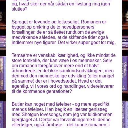
og, hvad sker der når sådan en livslang ring igen
sluttes?
Sproget er levende og letlæseligt. Romanen er
bygget op omkring de to hovedpersoners
fortællinger, de er så flettet rundt om de øvrige
medvirkende således, at de skiftende tider også
indlemmer nye figurer. Det virker super godt for mig.
Temaerne er venskab, kærlighed, og ikke mindst de
store forskelle, der kan være i os mennesker. Selv
om romanen foregår over mere end et halvt
århundrede, er det ikke samfundsudviklingen, men
derimod den menneskelige udvikling (eller mangel
på samme) der er i hovedsædet. Hvad er det
egentlig, vi i vores ord og handlinger, videreleverer
til de kommende genrationer?
Butler kan noget med følelser - og mere specifikt
mænds følelser. Han begik en litterær genistreg
med Shotgun lovesongs, som jeg var fuldkommen
bjergtaget af. Derfor var forventningerne til denne
efterfølger, også tårnhøje – det kunne romanen, i