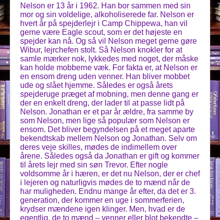
Nelson er 13 år i 1962. Han bor sammen med sin
mor og sin voldelige, alkoholiserede far. Nelson er
hvert år på spejderlejr i Camp Chippewa, han vil
gerne være Eagle scout, som er det højeste en
spejder kan nå. Og så vil Nelson meget gerne gøre
Wibur, lejrchefen stolt. Så Nelson knokler for at
samle mærker nok, lykkedes med noget, der måske
kan holde mobberne væk. For fakta er, at Nelson er
en ensom dreng uden venner. Han bliver mobbet
ude og slået hjemme. Således er også årets
spejderuge præget af mobning, men denne gang er
der en enkelt dreng, der lader til at passe lidt på
Nelson. Jonathan er et par år ældre, fra samme by
som Nelson, men lige så populær som Nelson er
ensom. Det bliver begyndelsen på et meget aparte
bekendtskab mellem Nelson og Jonathan. Selv om
deres veje skilles, mødes de indimellem over
årene. Således også da Jonathan er gift og kommer
til årets lejr med sin søn Trevor. Efter nogle
voldsomme år i hæren, er det nu Nelson, der er chef
i lejeren og naturligvis mødes de to mænd når de
har muligheden. Endnu mange år efter, da det er 3.
generation, der kommer en uge i sommerferien,
krydser mændene igen klinger. Men, hvad er de
egentlig, de to mænd – venner eller blot bekendte –